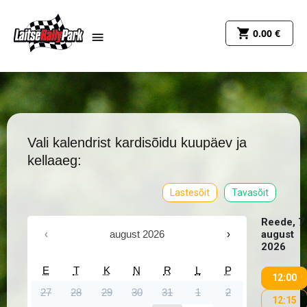
0.00
€
Vali kalendrist kardisõidu kuupäev ja
kellaaeg:
Lastesõit
Tavasõit
Reede, 7.
‹
august 2026
›
august
2026
E
T
K
N
R
L
P
12:00
27
28
29
30
31
1
2
12:15