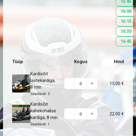
15:45
16:00
16:15
16:30
16:45
Tüüp
Kogus
Hind
Kardisõit
lastekardiga,
-
+
15.00
€
8 min
Saadaval:
3
Kardisõit
kahekohalise
-
+
22.00
€
kardiga, 8 min
Saadaval:
1