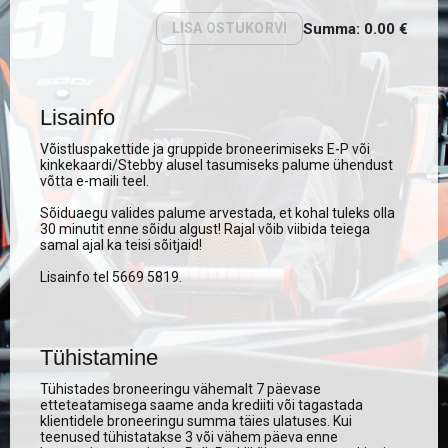
Summa
:
0.00
€
LISA OSTUKORVI
Lisainfo
Võistluspakettide ja gruppide broneerimiseks E-P või
kinkekaardi/Stebby alusel tasumiseks palume ühendust
võtta e-maili teel.
Sõiduaegu valides palume arvestada, et kohal tuleks olla
30 minutit enne sõidu algust! Rajal võib viibida teiega
samal ajal ka teisi sõitjaid!
Lisainfo tel 5669 5819.
Tühistamine
Tühistades broneeringu vähemalt 7 päevase
etteteatamisega saame anda krediiti või tagastada
klientidele broneeringu summa täies ulatuses. Kui
teenused tühistatakse 3 või vähem päeva enne